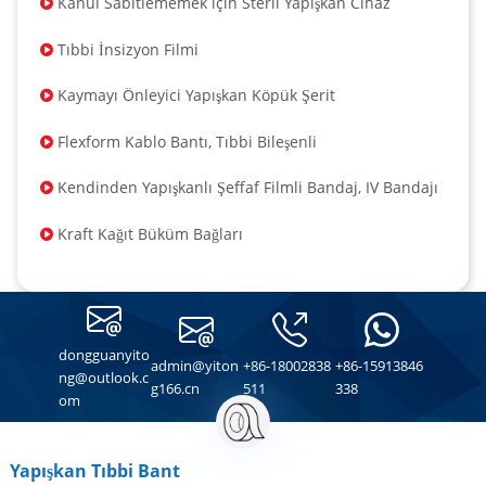
Kanül Sabitlememek için Steril Yapışkan Cihaz
Tıbbi İnsizyon Filmi
Kaymayı Önleyici Yapışkan Köpük Şerit
Flexform Kablo Bantı, Tıbbi Bileşenli
Kendinden Yapışkanlı Şeffaf Filmli Bandaj, IV Bandajı
Kraft Kağıt Büküm Bağları
dongguanyito
admin@yiton
+86-18002838
+86-15913846
ng@outlook.c
g166.cn
511
338
om
Yapışkan Tıbbi Bant