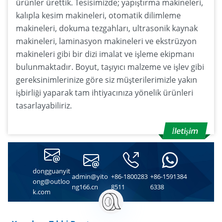
ürünler ürettik. Tesisimizde; yapıştırma makineleri,
kalıpla kesim makineleri, otomatik dilimleme
makineleri, dokuma tezgahları, ultrasonik kaynak
makineleri, laminasyon makineleri ve ekstrüzyon
makineleri gibi bir dizi imalat ve işleme ekipmanı
bulunmaktadır. Boyut, taşıyıcı malzeme ve işlev gibi
gereksinimlerinize göre siz müşterilerimizle yakın
işbirliği yaparak tam ihtiyacınıza yönelik ürünleri
tasarlayabiliriz.
İletişim
dongguanyit
admin@yito
+86-1800283
+86-1591384
ong@outloo
ng166.cn
8511
6338
k.com