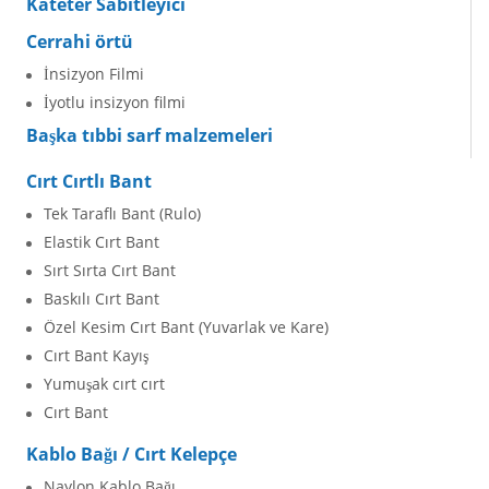
Kateter Sabitleyici
Cerrahi örtü
İnsizyon Filmi
İyotlu insizyon filmi
Başka tıbbi sarf malzemeleri
Cırt Cırtlı Bant
Tek Taraflı Bant (Rulo)
Elastik Cırt Bant
Sırt Sırta Cırt Bant
Baskılı Cırt Bant
Özel Kesim Cırt Bant (Yuvarlak ve Kare)
Cırt Bant Kayış
Yumuşak cırt cırt
Cırt Bant
Kablo Bağı / Cırt Kelepçe
Naylon Kablo Bağı